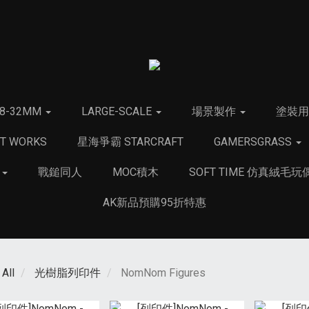
28-32MM
LARGE-SCALE
場景製作
塗裝
T WORKS
星海爭霸 STARCRAFT
GAMERSGRASS
品
戰鎚同人
MOC積木
SOFT TIME 仿真絨毛玩
AK新品預購95折特惠
All
光樹脂列印件
NomNom Figures