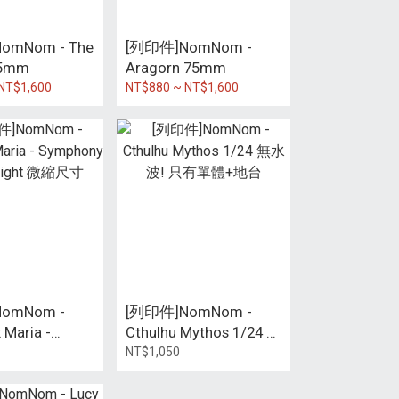
omNom - The
[列印件]NomNom -
75mm
Aragorn 75mm
NT$1,600
NT$880 ~ NT$1,600
omNom -
[列印件]NomNom -
 Maria -
Cthulhu Mythos 1/24 無
 of the Night
水波! 只有單體+地台
NT$1,050