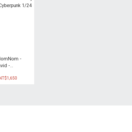
omNom -
vid -
k 1/24
NT$1,650