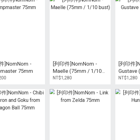
件]NomNom -
[列印件]NomNom -
[列印件]N
master 75mm
Maelle (75mm / 1/10
Gustave 
bust)
bust)
200
NT$1,280
NT$1,280