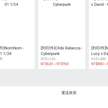
件]NomNom -
[列印件]Chibi Rebecca -
[列印件]N
1 1/24
Cyberpunk
Lucy x Da
Cyberpun
80
NT$1,120
NT$1,880
NT$620 ~ NT$950
NT$800 ~ 
運送政策