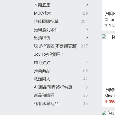
木頭底座
MOC積木
129
[列印
Chibi
限時團購招單
284
Goku 
NT$1,
光樹脂列印件
75m
出清特價
現貨挖寶區(不定期更新)
237
Joy Toy現貨區!!
絨毛娃娃
推薦商品
68
戰鎚同人
42
AK新品預購95折特惠
6
[列印
新品預購區
36
Misa
NT$80
稀有珍藏商品
16