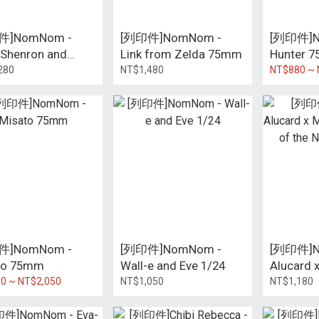
件]NomNom -
[列印件]NomNom -
[列印件]N
 Shenron and
Link from Zelda 75mm
Hunter 
from Dragon Ball
280
NT$1,480
NT$880 ~ 
m
件]NomNom -
[列印件]NomNom -
[列印件]N
to 75mm
Wall-e and Eve 1/24
Alucard x
Symphony
0 ~ NT$2,050
NT$1,050
NT$1,180
微縮尺寸