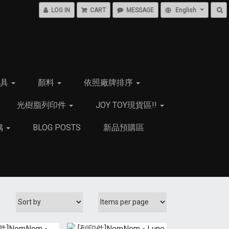
LOG IN
CART
MESSAGE
English
用具
顏料
依照廠牌排序
光樹脂列印件
JOY TOY現貨區!!
偶
BLOG POSTS
新品預購區