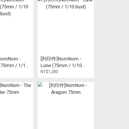
omNom -
[列印件]NomNom -
(75mm / 1/10
Lune (75mm / 1/10
bust)
NT$1,280