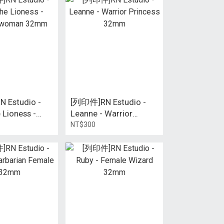
 Estudio -
[列印件]RN Estudio -
e Lioness -
Leanne - Warrior
woman 32mm
Princess 32mm
NT$300