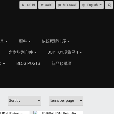
LOG IN
CART
MESSAGE
English
用具
顏料
依照廠牌排序
光樹脂列印件
JOY TOY現貨區!!
偶
BLOG POSTS
新品預購區