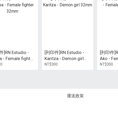
]RN Estudio -
[列印件]RN Estudio -
[列印件]RN
a - Female fighter
Karitza - Demon girl
Ako - Fe
m
32mm
32mm
00
NT$300
NT$300
運送政策