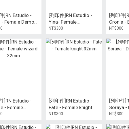
]RN Estudio -
[列印件]RN Estudio -
[列印件]RN
l - Female Demon
Yina- Female
Cronia - 
er 32mm
Necromancer 32mm
Female 
00
NT$300
NT$300
]RN Estudio -
[列印件]RN Estudio -
[列印件]RN
e - Female
Fate - Female knight
Soraya -
rd 32mm
32mm
32mm
00
NT$300
NT$300