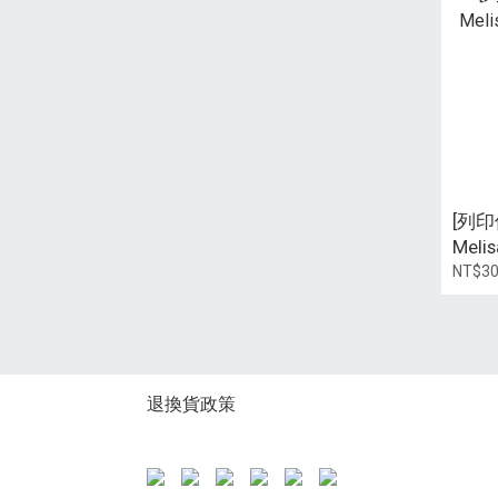
[列印件
Melis
32m
NT$3
退換貨政策