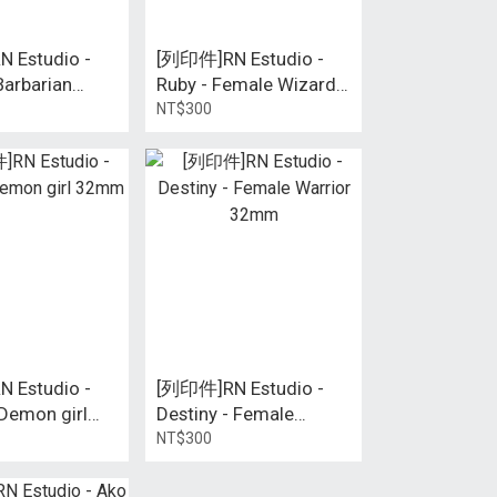
 Estudio -
[列印件]RN Estudio -
Barbarian
Ruby - Female Wizard
32mm
32mm
NT$300
 Estudio -
[列印件]RN Estudio -
 Demon girl
Destiny - Female
Warrior 32mm
NT$300