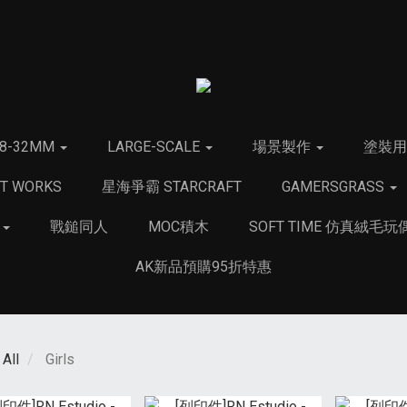
28-32MM
LARGE-SCALE
場景製作
塗裝
T WORKS
星海爭霸 STARCRAFT
GAMERSGRASS
品
戰鎚同人
MOC積木
SOFT TIME 仿真絨毛玩
AK新品預購95折特惠
All
Girls