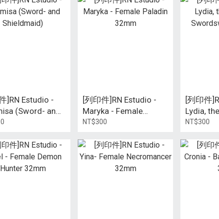
]RN Estudio -
[列印件]RN Estudio -
[列印件]RN
misa (Sword- and
Maryka - Female
Lydia, th
dmaid)
Paladin 32mm
Swords
80
NT$300
NT$300