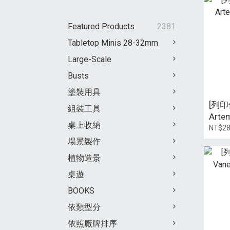
Featured Products
2381
Tabletop Minis 28-32mm
Large-Scale
Busts
塗裝用具
[列印件
組裝工具
Arte
桌上收納
Shiel
NT$2
場景製作
植物造景
桌遊
BOOKS
依類型分
依照廠牌排序