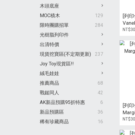
木頭底座
MOC積木
129
[列印件
Vane
限時團購招單
284
Hunt
NT$3
光樹脂列印件
出清特價
現貨挖寶區(不定期更新)
237
Joy Toy現貨區!!
絨毛娃娃
推薦商品
68
戰鎚同人
42
AK新品預購95折特惠
6
[列印件
新品預購區
36
Margi
wiza
NT$3
稀有珍藏商品
16