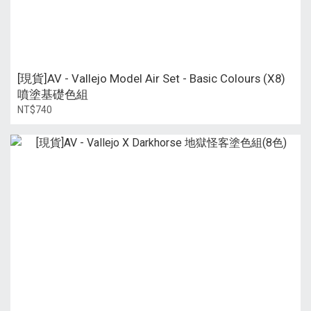
[現貨]AV - Vallejo Model Air Set - Basic Colours (X8)
噴塗基礎色組
NT$740