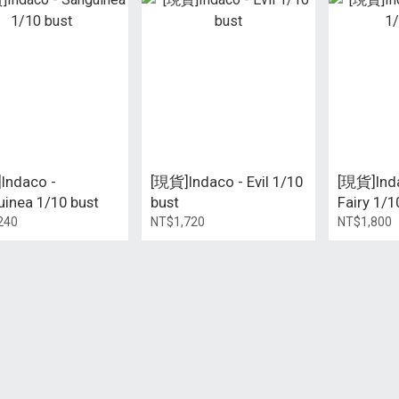
Indaco -
[現貨]Indaco - Evil 1/10
[現貨]Inda
inea 1/10 bust
bust
Fairy 1/1
240
NT$1,720
NT$1,800