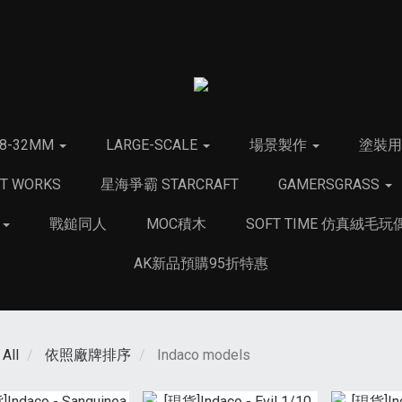
28-32MM
LARGE-SCALE
場景製作
塗裝
T WORKS
星海爭霸 STARCRAFT
GAMERSGRASS
品
戰鎚同人
MOC積木
SOFT TIME 仿真絨毛玩
AK新品預購95折特惠
All
依照廠牌排序
Indaco models