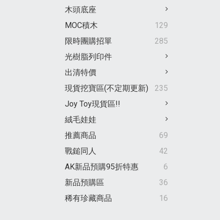
木頭底座
MOC積木
129
限時團購招單
285
光樹脂列印件
出清特價
現貨挖寶區(不定期更新)
235
Joy Toy現貨區!!
絨毛娃娃
推薦商品
69
戰鎚同人
42
AK新品預購95折特惠
6
新品預購區
36
稀有珍藏商品
16