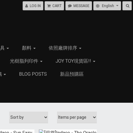
LOG IN
CART
MESSAGE
English
用具
顏料
依照廠牌排序
光樹脂列印件
JOY TOY現貨區!!
偶
BLOG POSTS
新品預購區