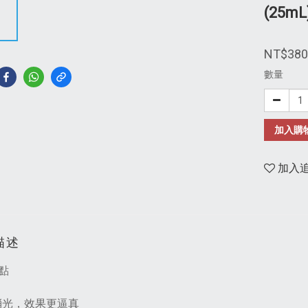
(25mL
NT$380
數量
加入購
加入
描述
點
消光，效果更逼真