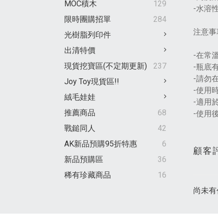
MOC積木
129
-水溶
限時團購招單
284
注意事
光樹脂列印件
出清特價
-在常
現貨挖寶區(不定期更新)
237
-瓶底
-請勿
Joy Toy現貨區!!
-使用
絨毛娃娃
-適用
推薦商品
68
-使用
戰鎚同人
42
AK新品預購95折特惠
6
顧客
新品預購區
36
稀有珍藏商品
16
尚未有