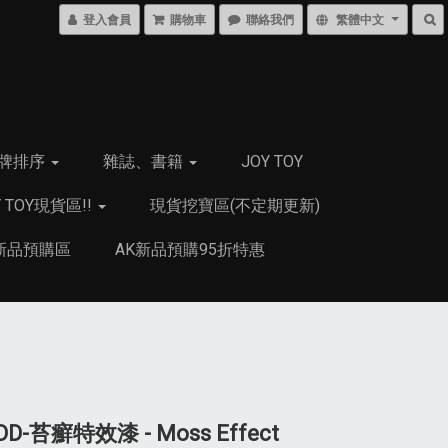
登入會員
購物車
聯絡我們
繁體中文
牌排序
雜誌、書籍
JOY TOY
Y TOY現貨區!!
現貨挖寶區(不定期更新)
新品預購區
AK新品預購95折特惠
DD-苔癬特效漆 - Moss Effect