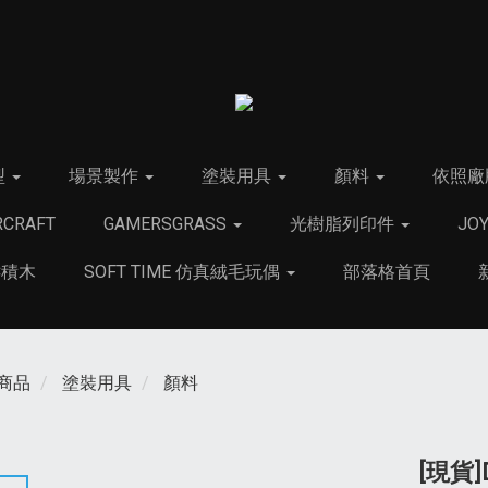
型
場景製作
塗裝用具
顏料
依照廠
CRAFT
GAMERSGRASS
光樹脂列印件
JO
C積木
SOFT TIME 仿真絨毛玩偶
部落格首頁
商品
塗裝用具
顏料
[現貨]