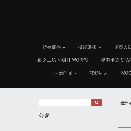
所有商品
微縮戰棋
收藏人
夜之工坊 NIGHT WORKS
星海爭霸 STAR
推薦商品
戰鎚同人
MO
全部
分類