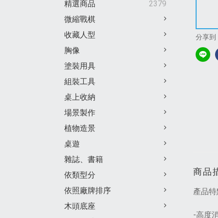
精選商品
2379
微縮戰棋
收藏人型
分享到
胸像
塗裝用具
組裝工具
桌上收納
場景製作
植物造景
桌遊
雜誌、書籍
商品
依類型分
依照廠牌排序
產品特
木頭底座
-高度