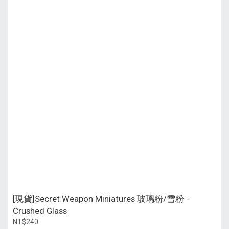
[現貨]Secret Weapon Miniatures 玻璃粉/雪粉 -
Crushed Glass
NT$240