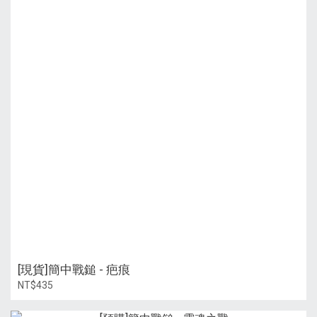
[現貨]簡中戰鎚 - 疤痕
NT$435