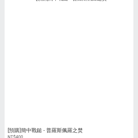
[預購]簡中戰鎚 - 普羅斯佩羅之焚
NT$400