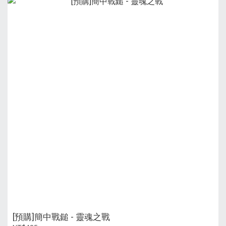
[預購]簡中戰鎚 - 靈魂之戰