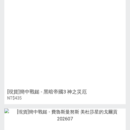
[現貨]簡中戰鎚 - 黑暗帝國3 神之災厄
NT$435