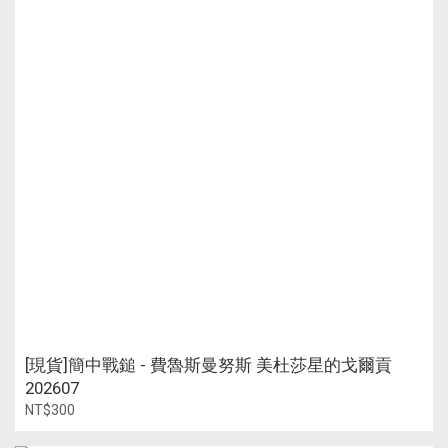
[現貨]簡中戰鎚 - 費魯斯曼努斯 美杜莎星的戈爾貢
202607
NT$300