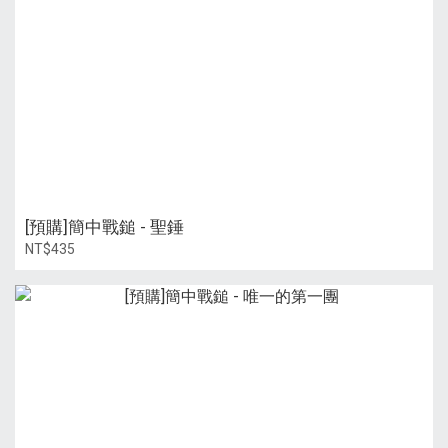
[預購]簡中戰鎚 - 聖錘
NT$435