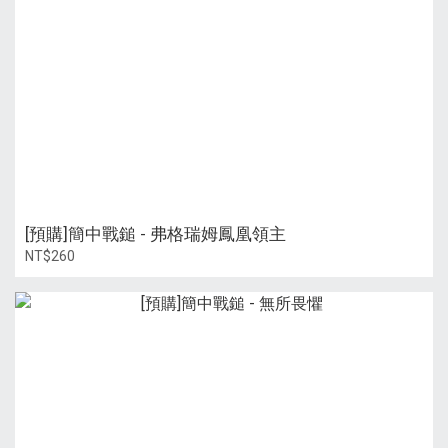
[預購]簡中戰鎚 - 弗格瑞姆鳳凰領主
NT$260