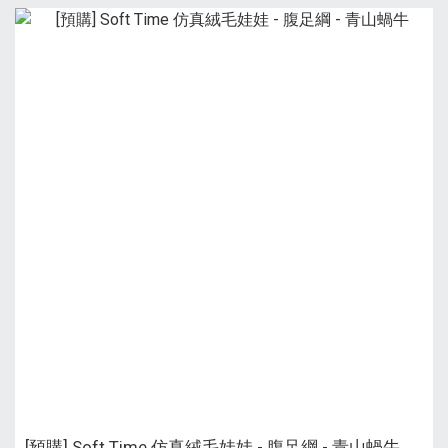
[預購] Soft Time 仿真絨毛娃娃 - 腹足綱 - 青山蝸牛