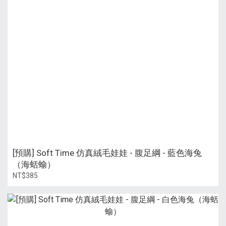
[預購] Soft Time 仿真絨毛娃娃 - 腹足綱 - 藍色海兔
（海蛞蝓）
NT$385