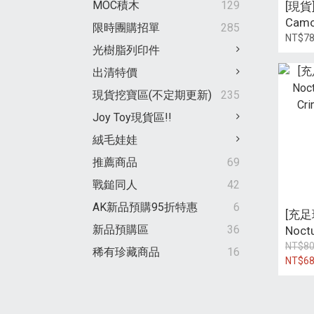
MOC積木
129
[現貨]
Camo
限時團購招單
285
NT$7
光樹脂列印件
出清特價
現貨挖寶區(不定期更新)
235
Joy Toy現貨區!!
絨毛娃娃
推薦商品
69
戰鎚同人
42
AK新品預購95折特惠
6
[充足現
新品預購區
36
Noc
Crims
NT$8
稀有珍藏商品
16
NT$6