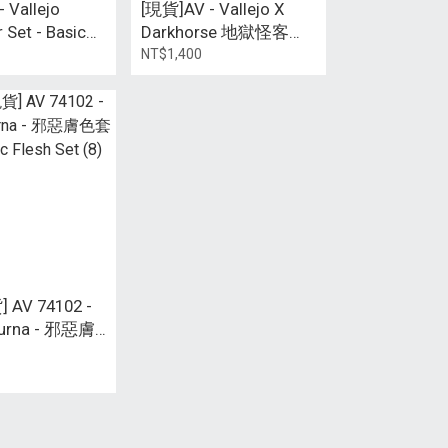
 Vallejo
[現貨]AV - Vallejo X
 Set - Basic
Darkhorse 地獄怪客塗
) 噴塗基礎
色組(8色)
NT$1,400
AV 74102 -
turna - 邪惡膚
efic Flesh