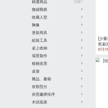
精選商品
2381
微縮戰棋
收藏人型
胸像
塗裝用具
[少量現
組裝工具
乾刷
桌上收納
畫筆)
NT$19
場景製作
植物造景
桌遊
雜誌、書籍
依類型分
依照廠牌排序
木頭底座