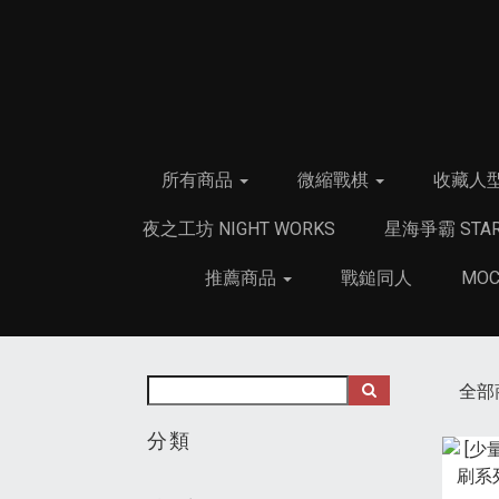
所有商品
微縮戰棋
收藏人
夜之工坊 NIGHT WORKS
星海爭霸 STAR
推薦商品
戰鎚同人
MO
全部
分類