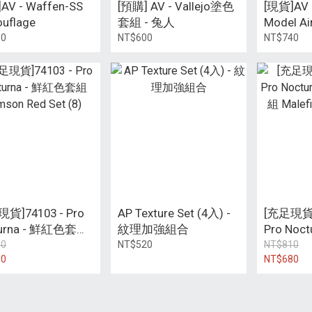
AV - Waffen-SS
[預購] AV - Vallejo塗色
[現貨]AV -
uflage
套組 - 兔人
Model Air
Colours (X8
80
NT$600
NT$740
色組
貨]74103 - Pro
AP Texture Set (4入) -
[充足現貨] 
turna - 鮮紅色套組
紋理加強組合
Pro Noc
on Red Set (8)
色套組 Mal
00
NT$520
NT$810
80
NT$680
Set (8)