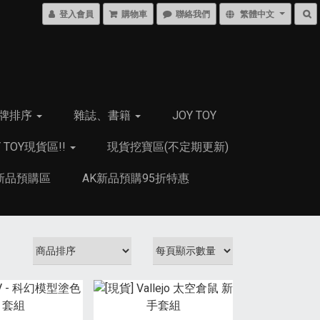
登入會員
購物車
聯絡我們
繁體中文
牌排序
雜誌、書籍
JOY TOY
Y TOY現貨區!!
現貨挖寶區(不定期更新)
新品預購區
AK新品預購95折特惠