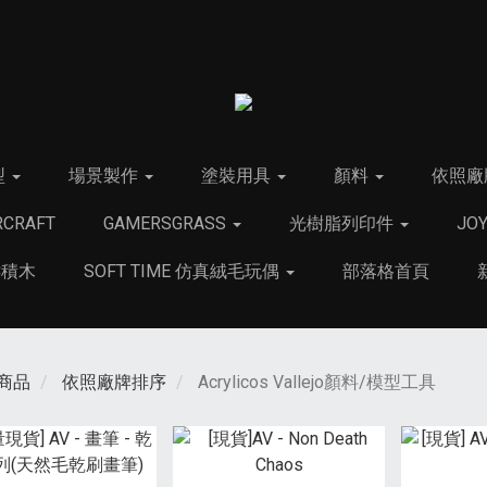
型
場景製作
塗裝用具
顏料
依照廠
CRAFT
GAMERSGRASS
光樹脂列印件
JO
C積木
SOFT TIME 仿真絨毛玩偶
部落格首頁
商品
依照廠牌排序
Acrylicos Vallejo顏料/模型工具