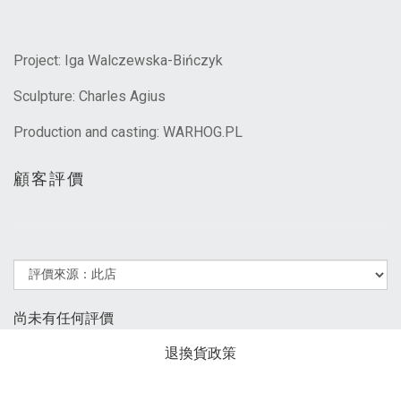
Project:
Iga Walczewska-Bińczyk
Sculpture:
Charles Agius
Production and casting:
WARHOG.PL
顧客評價
尚未有任何評價
退換貨政策