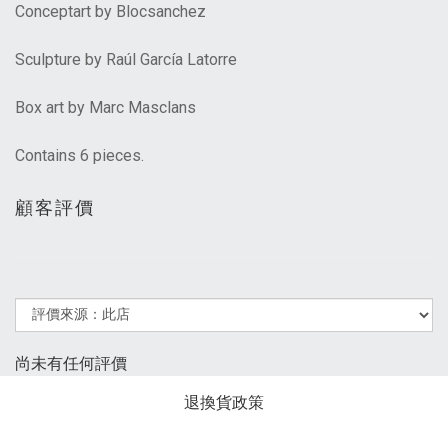
Conceptart by Blocsanchez
Sculpture by Raúl García Latorre
Box art by Marc Masclans
Contains 6 pieces.
顧客評價
尚未有任何評價
退換貨政策