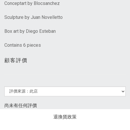
Conceptart by Blocsanchez
Sculpture by Juan Novelletto
Box art by Diego Esteban
Contains 6 pieces
顧客評價
尚未有任何評價
退換貨政策