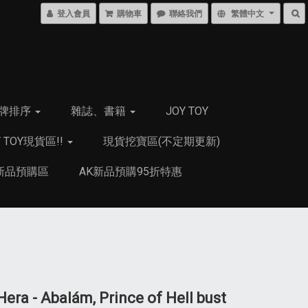
登入會員
購物車
聯絡我們
繁體中文
牌排序
雜誌、書籍
JOY TOY
Y TOY現貨區!!
現貨挖寶區(不定期更新)
新品預購區
AK新品預購95折特惠
ra - Abalám, Prince of Hell bust