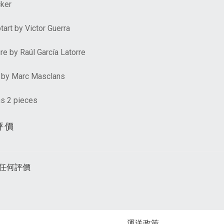
cker
art by Victor Guerra
re by Raúl García Latorre
t by Marc Masclans
ns 2 pieces
評價
任何評價
運送政策