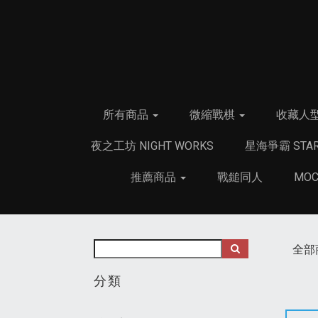
所有商品
微縮戰棋
收藏人
夜之工坊 NIGHT WORKS
星海爭霸 STAR
推薦商品
戰鎚同人
MO
全部
分類