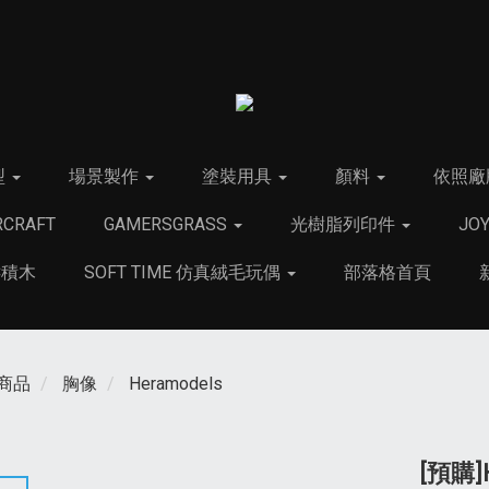
型
場景製作
塗裝用具
顏料
依照廠
CRAFT
GAMERSGRASS
光樹脂列印件
JO
C積木
SOFT TIME 仿真絨毛玩偶
部落格首頁
商品
胸像
Heramodels
[預購]He