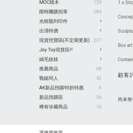
MOC積木
129
1 x Sti
限時團購招單
284
Concept
光樹脂列印件
出清特價
Sculptu
現貨挖寶區(不定期更新)
237
Box ar
Joy Toy現貨區!!
絨毛娃娃
Contai
推薦商品
68
顧客
戰鎚同人
42
AK新品預購95折特惠
6
新品預購區
36
尚未有
稀有珍藏商品
16
退換貨政策