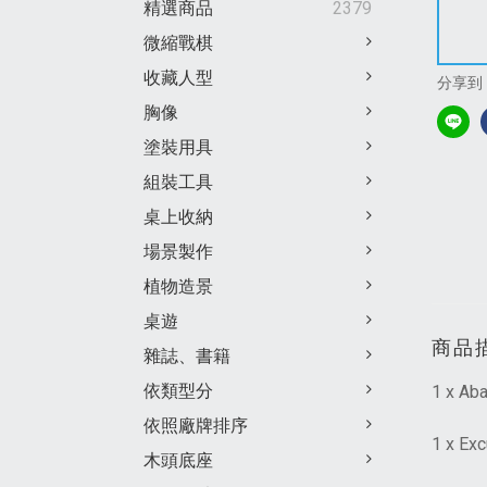
精選商品
2379
微縮戰棋
收藏人型
分享到
胸像
塗裝用具
組裝工具
桌上收納
場景製作
植物造景
桌遊
商品
雜誌、書籍
依類型分
1 x Ab
依照廠牌排序
1 x Exc
木頭底座