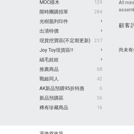
MOC積木
129
All mi
assembl
限時團購招單
284
光樹脂列印件
顧客
出清特價
現貨挖寶區(不定期更新)
237
尚未有
Joy Toy現貨區!!
絨毛娃娃
推薦商品
68
戰鎚同人
42
AK新品預購95折特惠
6
新品預購區
36
稀有珍藏商品
16
退換貨政策