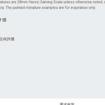
niatures are 28mm Heroic Gaming Scale unless otherwise noted, 
y. The painted miniature examples are for inspiration only.
評價
任何評價
運送政策