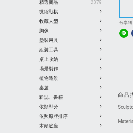
精選商品
2379
微縮戰棋
收藏人型
分享到
胸像
塗裝用具
組裝工具
桌上收納
場景製作
植物造景
桌遊
商品
雜誌、書籍
依類型分
Sculpto
依照廠牌排序
Materi
木頭底座