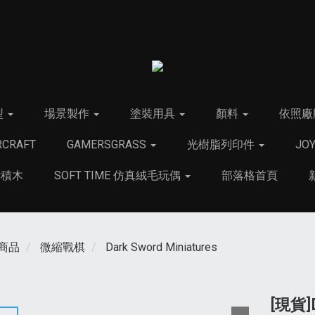
型
場景製作
塗裝用具
顏料
依照廠
CRAFT
GAMERSGRASS
光樹脂列印件
JO
C積木
SOFT TIME 仿真絨毛玩偶
部落格首頁
商品
微縮戰棋
Dark Sword Miniatures
[現貨]D