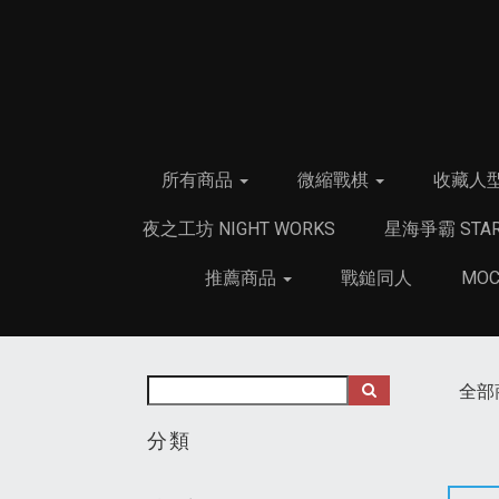
所有商品
微縮戰棋
收藏人
夜之工坊 NIGHT WORKS
星海爭霸 STAR
推薦商品
戰鎚同人
MO
全部
分類