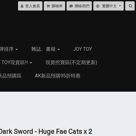
登入會員
購物車
聯絡我們
繁體中文
牌排序
雜誌、書籍
JOY TOY
Y TOY現貨區!!
現貨挖寶區(不定期更新)
新品預購區
AK新品預購95折特惠
ark Sword - Huge Fae Cats x 2