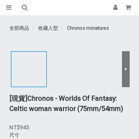
全部商品
收藏人型
Chronos miniatures
[現貨]Chronos - Worlds Of Fantasy:
Celtic woman warrior (75mm/54mm)
NT$945
尺寸