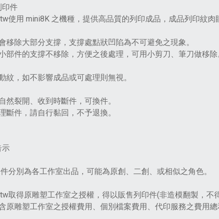
列印件
ilabtw使用 mini8K 之機種，提供高品質的列印成品，成品列印
會移除大部分支撐，支撐處點狀凹陷為不可避免之現象。
小部件的支撐不移除，方便之後處理，可用小剪刀、筆刀做移除
動紋，如不影響成品或可處理則無視。
自然裂開、收到時斷件，可換件。
理斷件，請自行黏回，不予退換。
告示
印件分別為各工作室出品，可能為原創、二創、或相似之角色。
ilabtw取得原雕塑工作室之授權，得以販售列印件(非造模翻製，
含原雕塑工作室之授權費用、個別檔案費用、代印服務之費用總