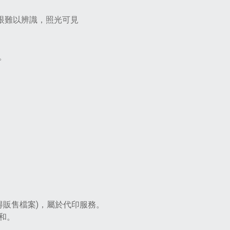
紋肉眼難以辨識，照光可見
。
不得販售檔案)，屬於代印服務。
和。