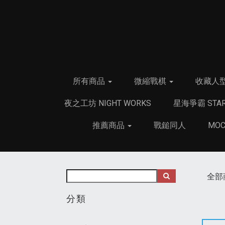
所有商品
微縮戰棋
收藏人
夜之工坊 NIGHT WORKS
星海爭霸 STAR
推薦商品
戰鎚同人
MO
全部
分類