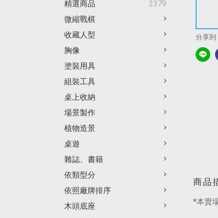
精選商品
2379
微縮戰棋
收藏人型
分享到
胸像
塗裝用具
組裝工具
桌上收納
場景製作
植物造景
桌遊
雜誌、書籍
依類型分
商品
依照廠牌排序
*本賣
木頭底座