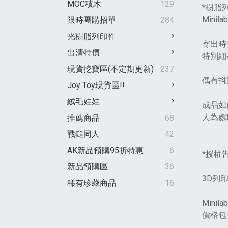
MOC積木
129
*樹脂
Min
限時團購招單
284
光樹脂列印件
寄出時
出清特價
特別細
現貨挖寶區(不定期更新)
237
偶有抖
Joy Toy現貨區!!
絨毛娃娃
成品如
人為處
推薦商品
68
戰鎚同人
42
AK新品預購95折特惠
6
*授權
新品預購區
36
3D列
稀有珍藏商品
16
Min
價格包