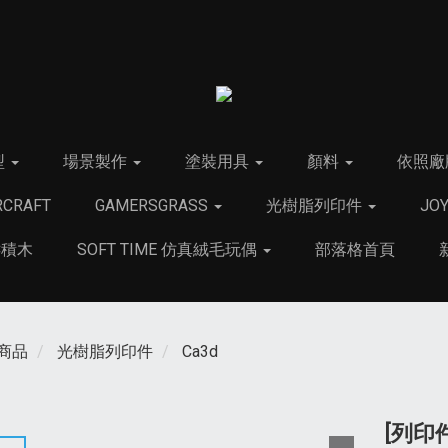
型
場景製作
塗裝用具
顏料
依照廠
CRAFT
GAMERSGRASS
光樹脂列印件
JO
C積木
SOFT TIME 仿真絨毛玩偶
部落格首頁
商品
光樹脂列印件
Ca3d
[列印件]