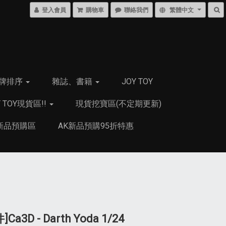
登入會員
購物車
聯絡我們
繁體中文
牌排序
雜誌、書籍
JOY TOY
Y TOY現貨區!!
現貨挖寶區(不定期更新)
新品預購區
AK新品預購95折特惠
Ca3D - Darth Yoda 1/24