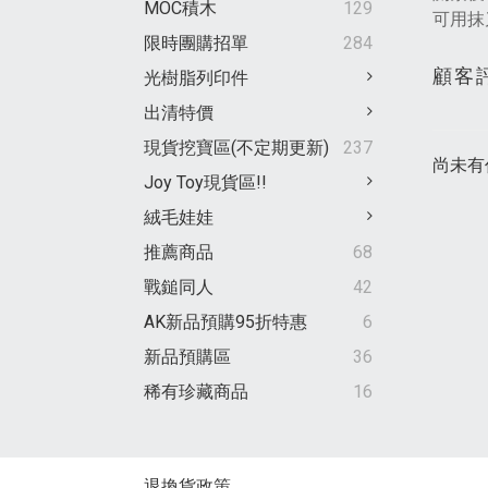
MOC積木
129
可用抹
限時團購招單
284
顧客
光樹脂列印件
出清特價
現貨挖寶區(不定期更新)
237
尚未有
Joy Toy現貨區!!
絨毛娃娃
推薦商品
68
戰鎚同人
42
AK新品預購95折特惠
6
新品預購區
36
稀有珍藏商品
16
退換貨政策