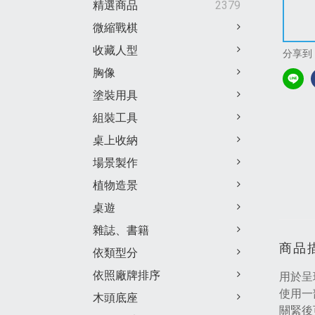
精選商品
2379
微縮戰棋
收藏人型
分享到
胸像
塗裝用具
組裝工具
桌上收納
場景製作
植物造景
桌遊
雜誌、書籍
商品
依類型分
依照廠牌排序
用於呈
使用一
木頭底座
關緊後