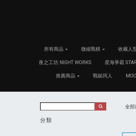
所有商品
微縮戰棋
收藏人
夜之工坊 NIGHT WORKS
星海爭霸 STAR
推薦商品
戰鎚同人
MO
全部
分類