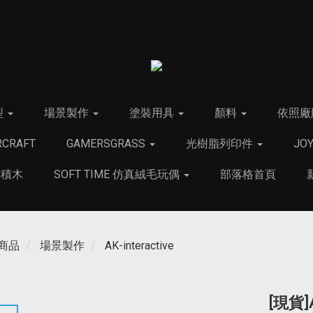
型
場景製作
塗裝用具
顏料
依照廠
CRAFT
GAMERSGRASS
光樹脂列印件
JO
C積木
SOFT TIME 仿真絨毛玩偶
部落格首頁
商品
場景製作
AK-interactive
[現貨]