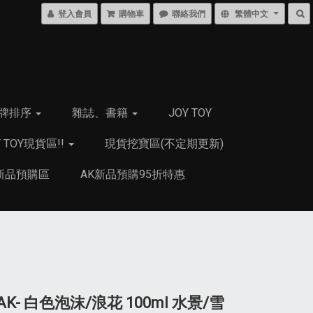
登入會員
購物車
聯絡我們
繁體中文
牌排序
雜誌、書籍
JOY TOY
Y TOY現貨區!!
現貨挖寶區(不定期更新)
新品預購區
AK新品預購95折特惠
AK- 白色泡沫/浪花 100ml 水景/雪