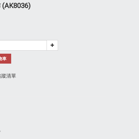
(AK8036)
物車
追蹤清單
。