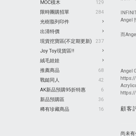
MOC積木
129
限時團購招單
284
INFI
Ange
光樹脂列印件
出清特價
而An
現貨挖寶區(不定期更新)
237
Joy Toy現貨區!!
絨毛娃娃
推薦商品
68
Angel
G
https:
戰鎚同人
42
Acryl
AK新品預購95折特惠
6
https:/
新品預購區
36
顧客
稀有珍藏商品
16
尚未有