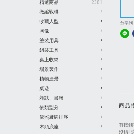
精選商品
2381
微縮戰棋
收藏人型
分享到
胸像
塗裝用具
組裝工具
桌上收納
場景製作
植物造景
桌遊
雜誌、書籍
商品
依類型分
依照廠牌排序
有接觸微
木頭底座
沒錯! 