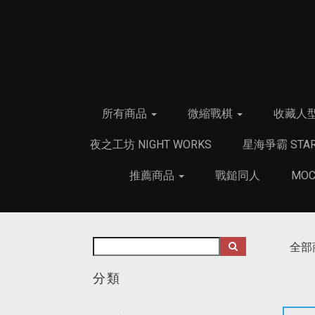
所有商品
微縮戰棋
收藏人
夜之工坊 NIGHT WORKS
星海爭霸 STAR
推薦商品
戰鎚同人
MO
全部
分類