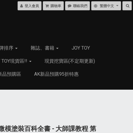
登入會員
購物車
聯絡我們
繁體中文
牌排序
雜誌、書籍
JOY TOY
Y TOY現貨區!!
現貨挖寶區(不定期更新)
新品預購區
AK新品預購95折特惠
]微模塗裝百科全書 - 大師課教程 第