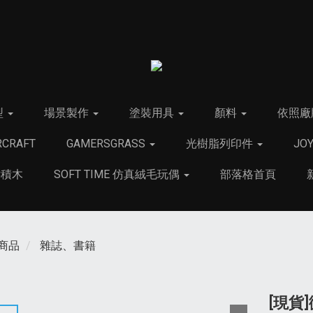
型
場景製作
塗裝用具
顏料
依照廠
CRAFT
GAMERSGRASS
光樹脂列印件
JO
C積木
SOFT TIME 仿真絨毛玩偶
部落格首頁
商品
雜誌、書籍
[現貨