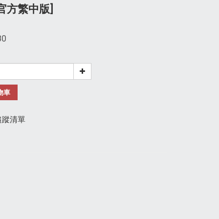
[官方繁中版]
80
物車
追蹤清單