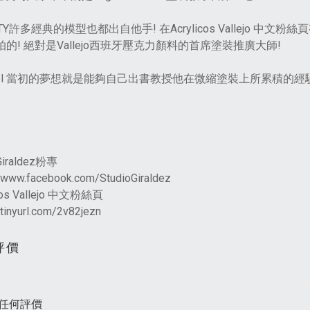
NITY許多經典的模型也都出自他手! 在Acrylicos Vallej
l 拍的! 絕對是Vallejo西班牙壓克力顏料的首席塗裝推廣大師!
gel 當初的夢想就是能夠自己出書教授他在微縮塗裝上所累積的經
iraldez粉專
//www.facebook.com/StudioGiraldez
icos Vallejo 中文粉絲頁
/tinyurl.com/2v82jezn
評價
任何評價