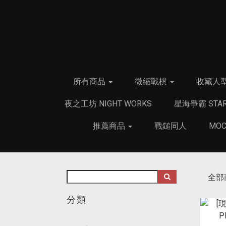
所有商品
微縮戰棋
收藏人
夜之工坊 NIGHT WORKS
星海爭霸 STAR
推薦商品
戰鎚同人
MO
全部
分類