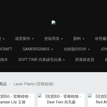
型
場景製作
塗裝用具
顏料
依照廠
CRAFT
GAMERSGRASS
光樹脂列印件
JO
C積木
SOFT TIME 仿真絨毛玩偶
部落格首頁
商品
Laser Plants (雷雕植物)