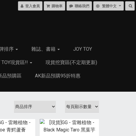
登入會員
購物車
聯絡我們
繁體中文
牌排序
雜誌、書籍
JOY TOY
Y TOY現貨區!!
現貨挖寶區(不定期更新)
新品預購區
AK新品預購95折特惠