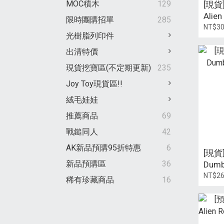
MOC積木
129
[現貨
Alie
限時團購招單
285
NT$3
光樹脂列印件
出清特價
現貨挖寶區(不定期更新)
235
Joy Toy現貨區!!
絨毛娃娃
推薦商品
69
戰鎚同人
42
AK新品預購95折特惠
6
[現貨
新品預購區
36
Dum
NT$2
稀有珍藏商品
16