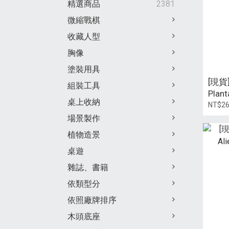
精選商品
2381
微縮戰棋
收藏人型
胸像
塗裝用具
[現貨
組裝工具
Plant
桌上收納
NT$2
場景製作
植物造景
桌遊
雜誌、書籍
依類型分
依照廠牌排序
木頭底座